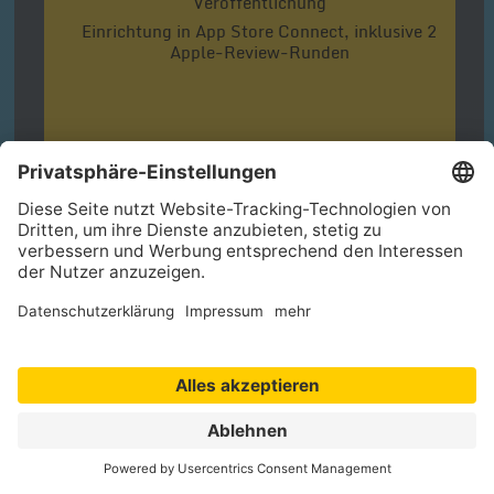
Veröffentlichung
Einrichtung in App Store Connect, inklusive 2
Apple-Review-Runden
APP-STORE-PAKET
ANFRAGEN